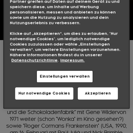
Partner greifen auf Daten auf deinem Gerät zu und
speichern diese, um Inhalte und Werbung
personalisieren, messen und anbieten zu können
KULT KINO
sowie um die Nutzung zu analysieren und dein
Nutzungserlebnis zu verbessern.
FREITAGS AB 20:15 UHR
Klicke auf „Akzeptieren“, um dies zu erlauben, "Nur
notwendige Cookies", um lediglich notwendige
Cookies zuzulassen oder wähle „Einstellungen
verwalten“, um weitere Einstellungen vorzunehmen.
Freitags um 20:15 Uhr wird es auch im Februar
Nähere Informationen findest du in unserer
kultig: Am 2. Februar stimmt Whoopi Goldberg in
Datenschutzrichtlinie
.
Impressum.
"Die Farbe Lila" (USA, 1985) auf den Kinostart
des gleichnamigen Musicals ein.
TV-Premiere
Einstellungen verwalten
direkt im Anschluss an dieses Kult Kino: Wir
zeigen "Oprah and The Color Purple
Journey" (ab 22:50 Uhr).
Diese Doku zeigen
Nur notwendige Cookies
Akzeptieren
wir in der Originalversion mit deutschen
Untertiteln. Am 9.2. geht es dann mit "Charlie
und die Schokoladenfabrik" mit Gene Wildervon
1971 weiter (schon "Wonka" im Kino gesehen?)
sowie "Roger Cormans Frankenstein" (USA, 1990;
am 16. Februar) mit Raúl Juliá und Nick Brimble.