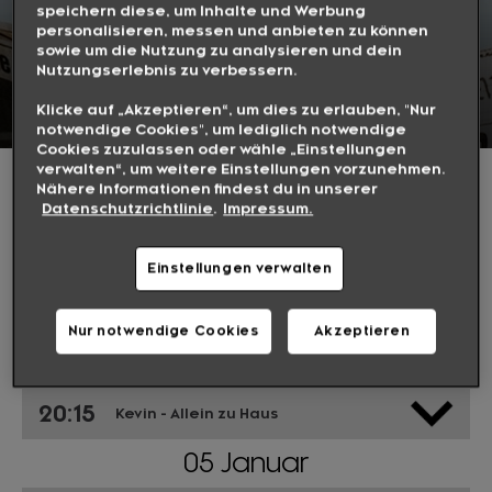
speichern diese, um Inhalte und Werbung
personalisieren, messen und anbieten zu können
sowie um die Nutzung zu analysieren und dein
SPIELFILM-ABENDE
Nutzungserlebnis zu verbessern.
SAMSTAGS UND SONNTAGS UM 20:15 UHR
Klicke auf „Akzeptieren“, um dies zu erlauben, "Nur
notwendige Cookies", um lediglich notwendige
Cookies zuzulassen oder wähle „Einstellungen
verwalten“, um weitere Einstellungen vorzunehmen.
Samstags und Sonntags um 20:15 Uhr
Nähere Informationen findest du in unserer
Datenschutzrichtlinie
.
Impressum.
DIESEN MONAT AUF
Einstellungen verwalten
WARNER TV
Nur notwendige Cookies
Akzeptieren
04 Januar
20:15
Kevin - Allein zu Haus
05 Januar