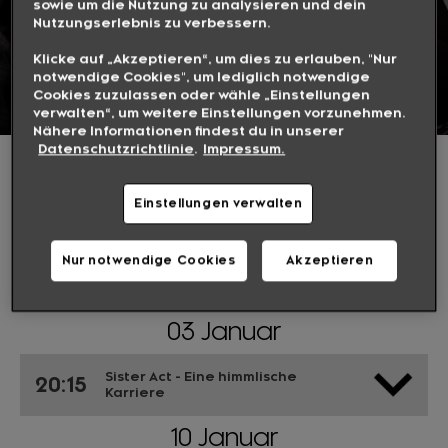
sowie um die Nutzung zu analysieren und dein
Nutzungserlebnis zu verbessern.
SPIELFILM-ABENDE
Klicke auf „Akzeptieren“, um dies zu erlauben, "Nur
notwendige Cookies", um lediglich notwendige
Cookies zuzulassen oder wähle „Einstellungen
SAMSTAGS UND SONNTAGS UM 20:15 UHR
verwalten“, um weitere Einstellungen vorzunehmen.
Nähere Informationen findest du in unserer
Datenschutzrichtlinie
.
Impressum.
Samstags und sonntags um 20:15 Uhr
Einstellungen verwalten
DIESEN MONAT AUF
Nur notwendige Cookies
Akzeptieren
WARNER TV
03 Januar
Sister Act - Eine himmlische
20:15
Karriere
10 Januar