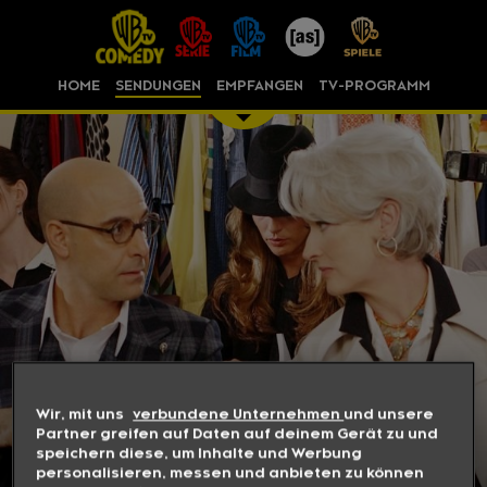
HOME
SENDUNGEN
EMPFANGEN
TV-PROGRAMM
Wir, mit uns
verbundene Unternehmen
und unsere
Partner greifen auf Daten auf deinem Gerät zu und
speichern diese, um Inhalte und Werbung
personalisieren, messen und anbieten zu können