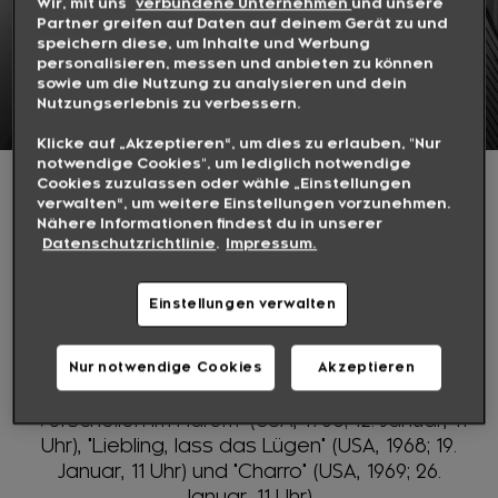
Wir, mit uns
verbundene Unternehmen
und unsere
Partner greifen auf Daten auf deinem Gerät zu und
speichern diese, um Inhalte und Werbung
WARNER TV CLASSICS
personalisieren, messen und anbieten zu können
sowie um die Nutzung zu analysieren und dein
Nutzungserlebnis zu verbessern.
JEDEN SONNTAG AB 11:00 UHR
Klicke auf „Akzeptieren“, um dies zu erlauben, "Nur
notwendige Cookies", um lediglich notwendige
Cookies zuzulassen oder wähle „Einstellungen
Nostalgische Filme stehen immer sonntags um
verwalten“, um weitere Einstellungen vorzunehmen.
11 Uhr auf dem Programm. Im Januar ganz im
Nähere Informationen findest du in unserer
Zeichen von Elvis Presley! Der Sänger und
Datenschutzrichtlinie
.
Impressum.
Schauspieler wäre am 8. Januar 2025 stolze 90
Jahre alt geworden. Ihm zu Ehren zeigen wir
Einstellungen verwalten
jeweils zwei Filmen am Stück: Unter anderem
den Film mit den berühmten Tanzszenen in der
Gefängniskulisse: "Jailhouse Rock - Rhythmus
Nur notwendige Cookies
Akzeptieren
hinter Gittern" (USA, 1957; 5. Januar, 11 Uhr),
"Verschollen im Harem" (USA, 1965; 12. Januar, 11
Uhr), "Liebling, lass das Lügen" (USA, 1968; 19.
Januar, 11 Uhr) und "Charro" (USA, 1969; 26.
Januar, 11 Uhr).