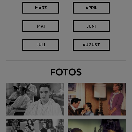
MÄRZ
APRIL
MAI
JUNI
JULI
AUGUST
FOTOS