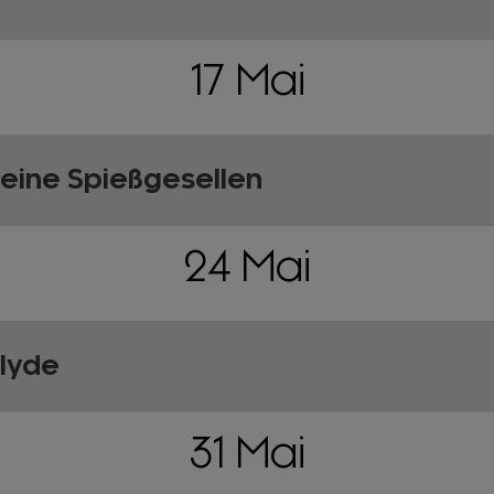
17 Mai
seine Spießgesellen
24 Mai
lyde
31 Mai