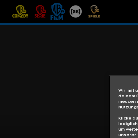
Wir, mit 
deinem G
messen u
Nutzungs
Klicke a
lediglic
um weite
unserer