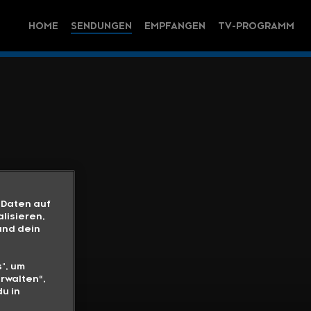
HOME
SENDUNGEN
EMPFANGEN
TV-PROGRAMM
 Daten auf
lisieren,
und dein
", um
rwalten“,
u in