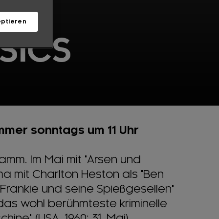
ptieren
SICS
mmer sonntags um 11 Uhr
amm. Im Mai mit "Arsen und
ma mit Charlton Heston als "Ben
 "Frankie und seine Spießgesellen"
 das wohl berühmteste kriminelle
hine" (USA, 1960; 31. Mai).