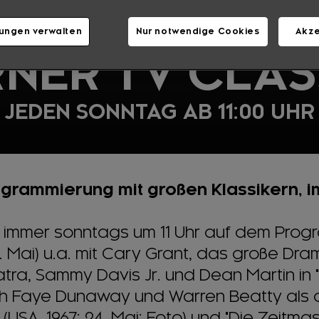
lungen verwalten
Nur notwendige Cookies
Akze
NER TV CLAS
JEDEN SONNTAG AB 11:00 UHR
grammierung mit großen Klassikern, i
 immer sonntags um 11 Uhr auf dem Progr
. Mai) u.a. mit Cary Grant, das große Dra
Sinatra, Sammy Davis Jr. und Dean Martin in
ßlich Faye Dunaway und Warren Beatty als
USA, 1967; 24. Mai; Foto) und "Die Zeitmasc