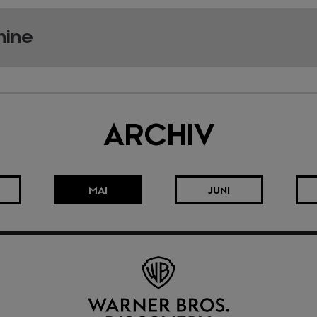
hine
ARCHIV
MAI
JUNI