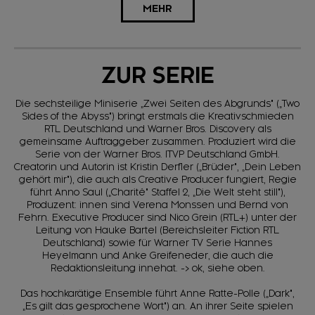
MEHR
ZUR SERIE
Die sechsteilige Miniserie „Zwei Seiten des Abgrunds" („Two
Sides of the Abyss") bringt erstmals die Kreativschmieden
RTL Deutschland und Warner Bros. Discovery als
gemeinsame Auftraggeber zusammen. Produziert wird die
Serie von der Warner Bros. ITVP Deutschland GmbH.
Creatorin und Autorin ist Kristin Derfler („Brüder", „Dein Leben
gehört mir"), die auch als Creative Producer fungiert, Regie
führt Anno Saul („Charité" Staffel 2, „Die Welt steht still"),
Produzent: innen sind Verena Monssen und Bernd von
Fehrn. Executive Producer sind Nico Grein (RTL+) unter der
Leitung von Hauke Bartel (Bereichsleiter Fiction RTL
Deutschland) sowie für Warner TV Serie Hannes
Heyelmann und Anke Greifeneder, die auch die
Redaktionsleitung innehat. -> ok, siehe oben.
Das hochkarätige Ensemble führt Anne Ratte-Polle („Dark",
„Es gilt das gesprochene Wort") an. An ihrer Seite spielen