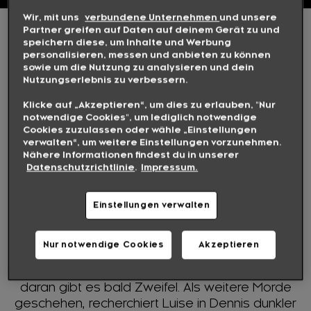
Wir, mit uns
verbundene Unternehmen
und unsere
INHALT
Partner greifen auf Daten auf deinem Gerät zu und
speichern diese, um Inhalte und Werbung
personalisieren, messen und anbieten zu können
Bei einem Polizeieinsatz in einem Baumarkt in
sowie um die Nutzung zu analysieren und dein
Wuppertal sieht die Polizeibeamtin Luise Berg
Nutzungserlebnis zu verbessern.
(Anne Ratte-Polle) plötzlich ihn: Dennis Opitz
Klicke auf „Akzeptieren“, um dies zu erlauben, "Nur
(Anton Dreger). Der Mann, der für den Mord an
notwendige Cookies", um lediglich notwendige
ihrer damals 17-jährigen Tochter Merle
Cookies zuzulassen oder wähle „Einstellungen
(Josephine Thiesen) verurteilt wurde, ist jetzt
verwalten“, um weitere Einstellungen vorzunehmen.
Nähere Informationen findest du in unserer
frühzeitig aus der Haft entlassen. Dabei hätte
Datenschutzrichtlinie
.
Impressum.
sie ihn fast nicht erkannt. Denn aus dem
vormals stark übergewichtigen, wortkargen
Einstellungen verwalten
Außenseiter ist in der Zwischenzeit ein
attraktiver und selbstbewusster junger Mann
geworden. Er hat die Zeit im Gefängnis
Nur notwendige Cookies
Akzeptieren
offenbar dazu genutzt, seine Vergangenheit
aufzuarbeiten und gilt als resozialisiert. Aber
daran gibt es bald Zweifel. Als weitere Morde
geschehen, recherchiert Luise in Dennis dunkler